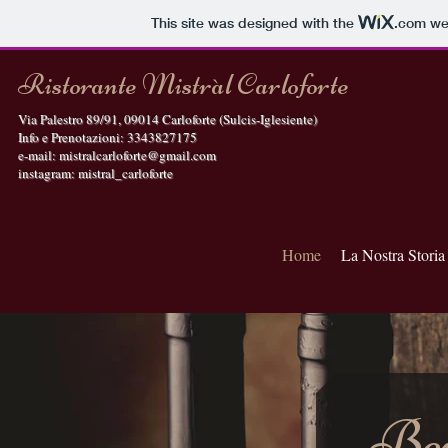
This site was designed with the
.com
web
Ristorante Mistràl Carloforte
Via Palestro 89/91, 09014 Carloforte (Sulcis-Iglesiente)
Info e Prenotazioni: 3343827175
e-mail:
mistralcarloforte@gmail.com
instagram: mistral_carloforte
Home
La Nostra Storia
Ben